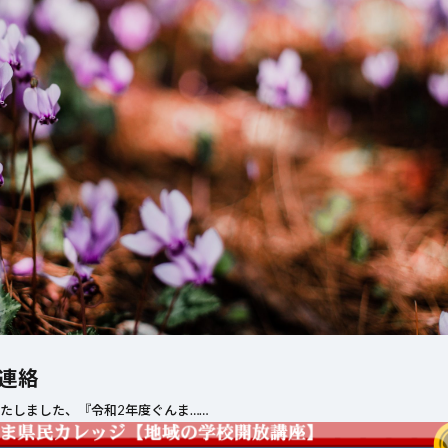
2026年6月22日
詐欺の予兆電話に対
2日
する注意喚起
校OB・OGに
ゴルフコンペ
翔会』のご紹介
連絡
たしました、『令和2年度ぐんま……