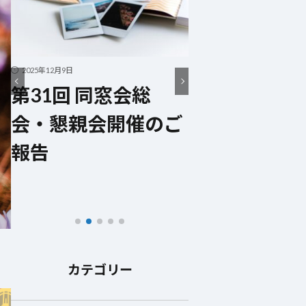
2025年12月9日
2025年10月3日
第31回 同窓会総
第31回 同窓
会・懇親会開催のご
会・懇親会
報告
案内
カテゴリー