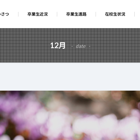
いさつ
卒業生近況
卒業生進路
在校生状況
12月
date
ゴルフコンペ
お知らせ